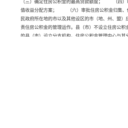
（三）确定住房公积金的最高贷款额度； （四）
值收益分配方案； （六）审批住房公积金归集、
民政府所在地的市以及其他设区的市（地、州、盟）
责住房公积金的管理运作。县（市）不设立住房公
的县（市）设立分支机构。住房公积金管理中心与
积金管理中心是直属城市人民政府的不以营利为目
列职责： （一）编制、执行住房公积金的归集、
使用等情况； （三）负责住房公积金的核算；
积金的保值和归还； （六）编制住房公积金归集
员会决定的其他事项。 第十二条 住房公积金管
房公积金金融业务的商业银行（以下简称受委托银行
款、结算等金融业务和住房公积金账户的设立、缴
委托合同。 第三章 缴存 第十三条 住房公积
向住房公积金管理中心办理住房公积金缴存登记，并
个住房公积金账户。 住房公积金管理中心应当建