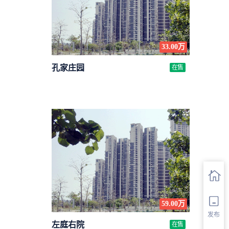
33.00万
孔家庄园
在售
59.00万
发布
左庭右院
在售