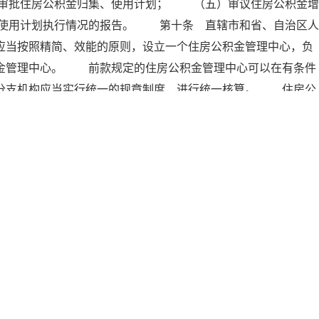
审批住房公积金归集、使用计划； （五）审议住房公积金增
使用计划执行情况的报告。 第十条 直辖市和省、自治区人
应当按照精简、效能的原则，设立一个住房公积金管理中心，负
积金管理中心。 前款规定的住房公积金管理中心可以在有条件
其分支机构应当实行统一的规章制度，进行统一核算。 住房公
的的独立的事业单位。 第十一条 住房公积金管理中心履行下
使用计划； （二）负责记载职工住房公积金的缴存、提取、
 （四）审批住房公积金的提取、使用； （五）负责住房
、使用计划执行情况的报告； （七）承办住房公积金管理委
理委员会应当按照中国人民银行的有关规定，指定受委托办理住
）；住房公积金管理中心应当委托受委托银行办理住房公积金贷
存、归还等手续。 住房公积金管理中心应当与受委托银行签订
金管理中心应当在受委托银行设立住房公积金专户。 单位应
为本单位职工办理住房公积金账户设立手续。每个职工只能有一
立职工住房公积金明细账，记载职工个人住房公积金的缴存、提